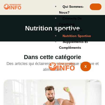
Qui Sommes-
Nous?
Conseils De
Coaching
Nutrition sportive
Musculation
Nutrition Sportive
Suppléments Et
Compléments
Dans cette catégorie
Des articles qui éclaireront votre pratique sportive et
X
alimentaire