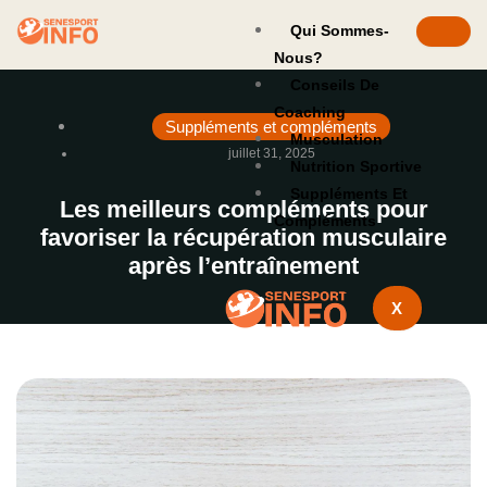
Qui Sommes-
Nous?
Conseils De
Coaching
Suppléments et compléments
Musculation
juillet 31, 2025
Nutrition Sportive
Suppléments Et
Les meilleurs compléments pour
Compléments
favoriser la récupération musculaire
après l’entraînement
X